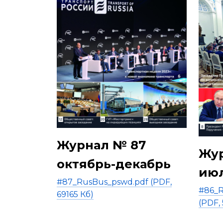
Журнал № 87
Жур
октябрь-декабрь
июл
#87_RusBus_pswd.pdf (PDF,
#86_R
69165 Кб)
(PDF,