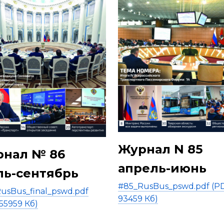
Журнал N 85
нал № 86
апрель-июнь
ь-сентябрь
#85_RusBus_pswd.pdf (PD
usBus_final_pswd.pdf
93459 Кб)
 55959 Кб)