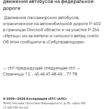
движения автобусов на федеральной
дороге
Движение пассажирских автобусов,
ограниченное на автомобильной дороге Р-402
в границах Омской области и на участке Р-254
«Иртыш» из-за метели и сильного ветра, снято.
Об этом сообщили в «Сибуправтодоре».
←
ctrl
предыдущая
следующая
ctrl
→
Страницы:
1
2
...
45
46
47
48
49
...
77
78
© 2005—2026 Ассоциация «ЕТС «АЛС»
119415, Москва, Проспект Вернадского, д. 39, офис 613
+7 495 739-34-00