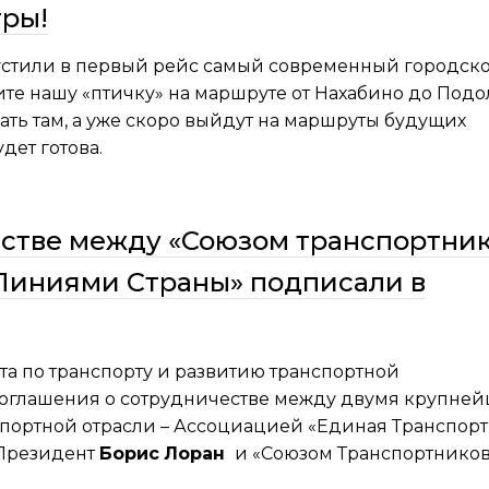
тры!
устили в первый рейс самый современный городск
те нашу «птичку» на маршруте от Нахабино до Подо
ать там, а уже скоро выйдут на маршруты будущих
дет готова.
естве между «Союзом транспортни
Линиями Страны» подписали в
та по транспорту и развитию транспортной
соглашения о сотрудничестве между двумя крупне
ортной отрасли – Ассоциацией «Единая Транспорт
 Президент
Борис
Лоран
и «Союзом Транспортнико