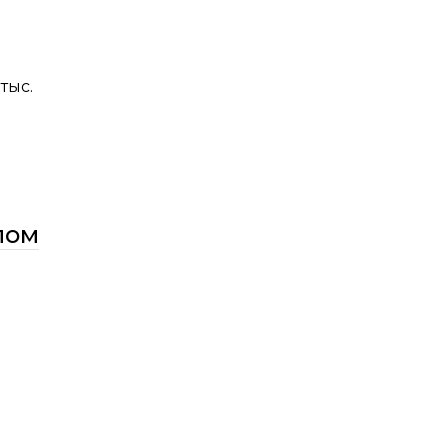
тыс.
лом