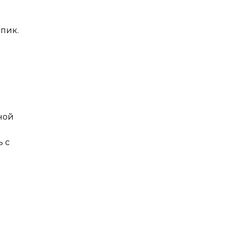
пик.
ной
ь с