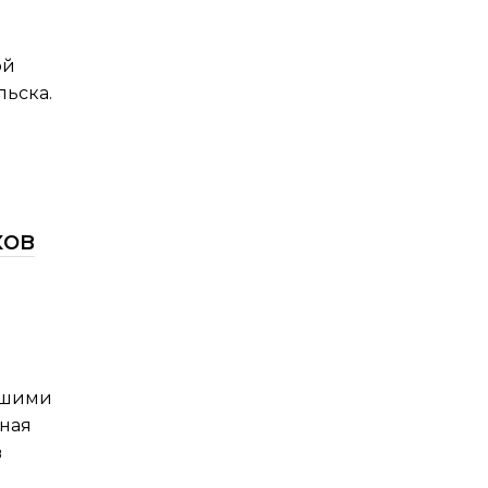
ой
льска.
ков
йшими
ная
в