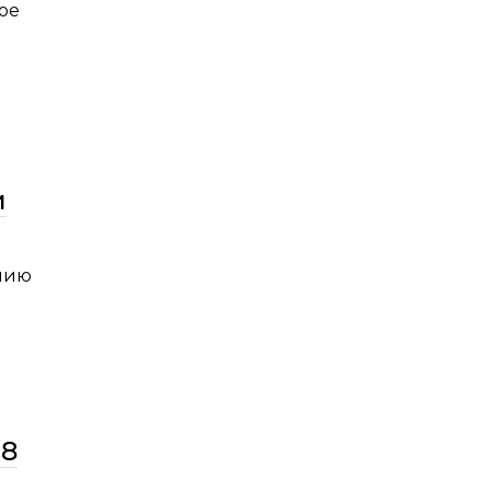
ое
и
ению
08