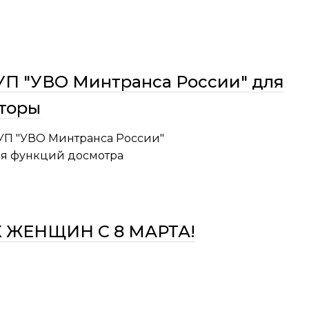
УП "УВО Минтранса России" для
кторы
УП "УВО Минтранса России"
ия функций досмотра
ЖЕНЩИН С 8 МАРТА!