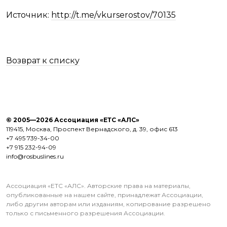
Источник:
http://t.me/vkurserostov/70135
Возврат к списку
© 2005—2026 Ассоциация «ЕТС «АЛС»
119415, Москва, Проспект Вернадского, д. 39, офис 613
+7 495 739-34-00
+7 915 232-94-09
info@rosbuslines.ru
Ассоциация «ЕТС «АЛС». Авторские права на материалы,
опубликованные на нашем сайте, принадлежат Ассоциации,
либо другим авторам или изданиям, копирование разрешено
только с письменного разрешения Ассоциации.