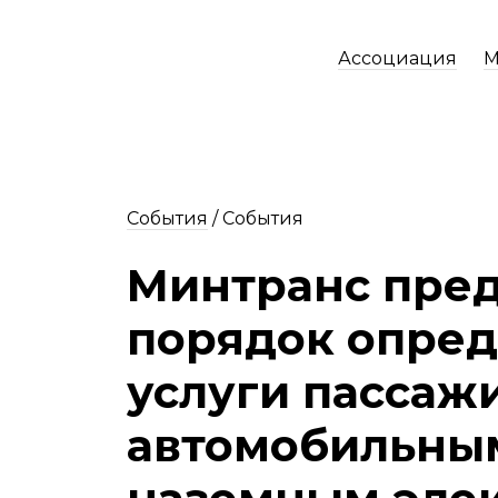
Ассоциация
М
События
/
События
Минтранс пре
порядок опре
услуги пассаж
автомобильны