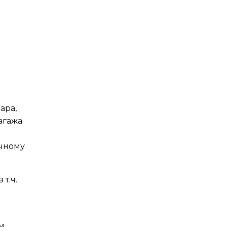
ара,
агажа
ичному
т.ч.
м