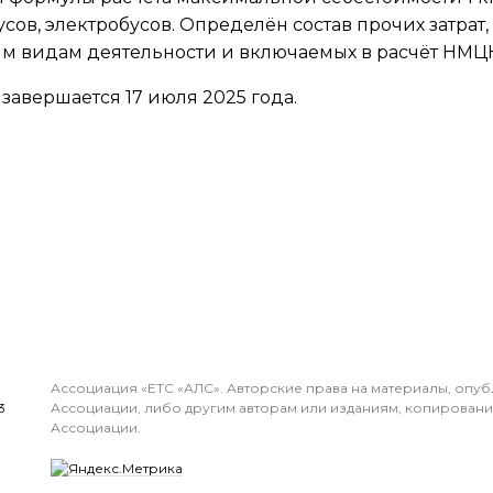
усов, электробусов. Определён состав прочих затрат,
ым видам деятельности и включаемых в расчёт НМЦК
авершается 17 июля 2025 года.
Ассоциация «ЕТС «АЛС». Авторские права на материалы, опу
3
Ассоциации, либо другим авторам или изданиям, копирован
Ассоциации.