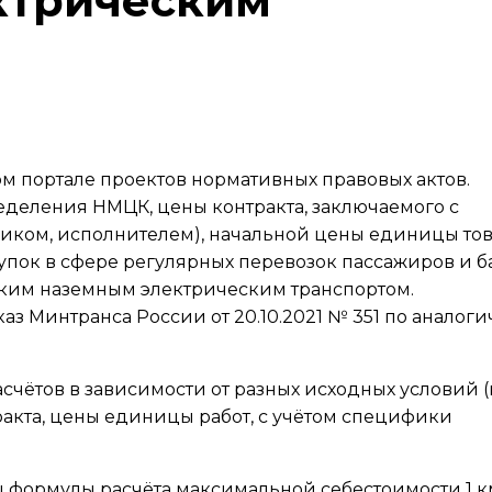
ктрическим
 портале проектов нормативных правовых актов.
деления НМЦК, цены контракта, заключаемого с
ком, исполнителем), начальной цены единицы тов
купок в сфере регулярных перевозок пассажиров и б
ким наземным электрическим транспортом.
з Минтранса России от 20.10.2021 № 351 по аналог
ётов в зависимости от разных исходных условий (в 
акта, цены единицы работ, с учётом специфики
 формулы расчёта максимальной себестоимости 1 к