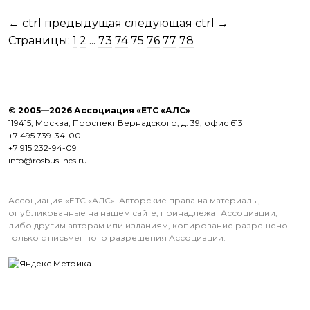
←
ctrl
предыдущая
следующая
ctrl
→
Страницы:
1
2
...
73
74
75
76
77
78
© 2005—2026 Ассоциация «ЕТС «АЛС»
119415, Москва, Проспект Вернадского, д. 39, офис 613
+7 495 739-34-00
+7 915 232-94-09
info@rosbuslines.ru
Ассоциация «ЕТС «АЛС». Авторские права на материалы,
опубликованные на нашем сайте, принадлежат Ассоциации,
либо другим авторам или изданиям, копирование разрешено
только с письменного разрешения Ассоциации.