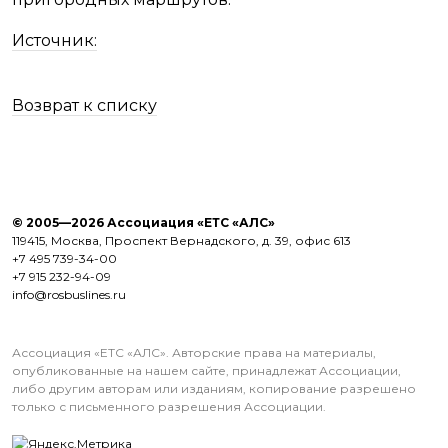
Источник:
Возврат к списку
© 2005—2026 Ассоциация «ЕТС «АЛС»
119415, Москва, Проспект Вернадского, д. 39, офис 613
+7 495 739-34-00
+7 915 232-94-09
info@rosbuslines.ru
Ассоциация «ЕТС «АЛС». Авторские права на материалы,
опубликованные на нашем сайте, принадлежат Ассоциации,
либо другим авторам или изданиям, копирование разрешено
только с письменного разрешения Ассоциации.