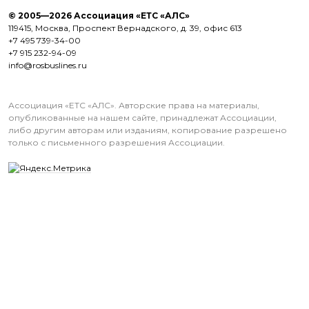
© 2005—2026 Ассоциация «ЕТС «АЛС»
119415, Москва, Проспект Вернадского, д. 39, офис 613
+7 495 739-34-00
+7 915 232-94-09
info@rosbuslines.ru
Ассоциация «ЕТС «АЛС». Авторские права на материалы,
опубликованные на нашем сайте, принадлежат Ассоциации,
либо другим авторам или изданиям, копирование разрешено
только с письменного разрешения Ассоциации.