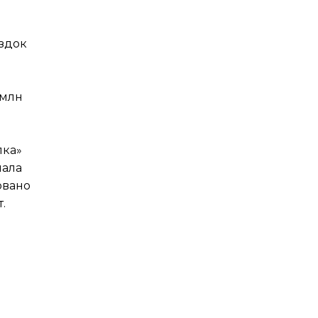
ездок
 млн
лка»
чала
овано
.