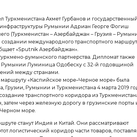
л Туркменистана Ахмет Гурбанов и государственны
и инфраструктуры Румынии Адриан Георге Фогиш
го (Туркменистан – Азербайджан – Грузия – Румын
 создании международного транспортного маршру
бщает
«Sputnik Азербайджан».
туркмено-румынского партнерства. Дипломат также
л Румынии Луминица Одобеску с 32-й годовщиной
ений между странами.
 маршруту «Каспийское море–Черное море» была
 Грузии, Румынии и Туркменистана 4 марта 2019 го
 создание транспортного коридора из Туркменистан
, затем через железную дорогу в грузинские порты 
 Черном море.
шруте станут Индия и Китай. Они рассматривают
тот логистический коридор части товаров, поставл