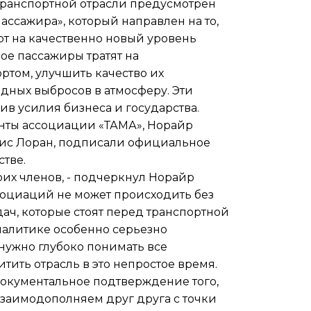
ранспортной отрасли предусмотрен
ссажира», который направлен на то,
т на качественно новый уровень
рое пассажиры тратят на
том, улучшить качество их
дных выбросов в атмосферу. Эти
в усилия бизнеса и государства.
нты ассоциации «ТАМА», Норайр
рис Лоран, подписали официальное
тве.
их членов, - подчеркнул Норайр
ссоциаций не может происходить без
ач, которые стоят перед транспортной
налитике особенно серьезно
нужно глубоко понимать все
ить отрасль в это непростое время.
документальное подтверждение того,
заимодополняем друг друга с точки