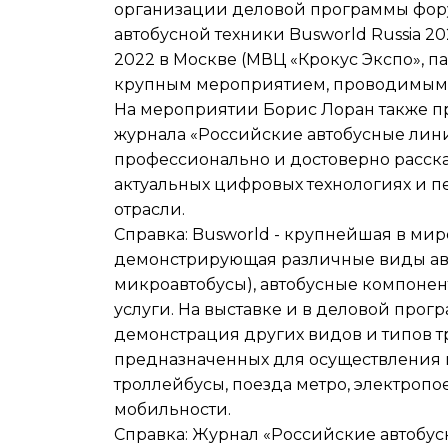
организации деловой программы фор
автобусной техники Busworld Russia 20
2022 в Москве (МВЦ «Крокус Экспо», п
крупным мероприятием, проводимым 
На мероприятии Борис Лоран также п
журнала «Российские автобусные линии
профессионально и достоверно расска
актуальных цифровых технологиях и п
отрасли.
Справка: Busworld - крупнейшая в мир
демонстрирующая различные виды авто
микроавтобусы), автобусные компонен
услуги. На выставке и в деловой прог
демонстрация других видов и типов т
предназначенных для осуществления п
троллейбусы, поезда метро, электроп
мобильности.
Справка: Журнал «Российские автобу