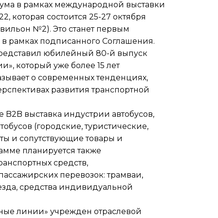
ума в рамках международной выставки
22, которая состоится 25-27 октября
авильон №2). Это станет первым
в рамках подписанного Соглашения.
редставил юбилейный 80-й выпуск
», который уже более 15 лет
зывает о современных тенденциях,
ерспективах развития транспортной
е B2B выставка индустрии автобусов,
бусов (городские, туристические,
ты и сопутствующие товары и
рамме планируется также
ранспортных средств,
ассажирских перевозок: трамваи,
оезда, средства индивидуальной
сные линии» учрежден отраслевой