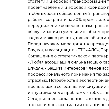
стратегии цифровой трансформации т
проект «Зеленый цифровой коридор па
чтобы вывести общественный транспор
работы - сократить на 30% время, кото
передвижение общественным транспор
обслуживания и уменьшить объем вре
задачи можно решить, только объедини
Перед началом мероприятия президе
Блудян, и ассоциации «ЕТС «АЛС», Бо
Соглашение о стратегическом партнерс
- Любая ассоциация сильна мощью сво
Блудян. - Защита интересов членов а
профессионального понимания тех зад
отраслью. Потребность в экспертной а
проявилась в сегодняшней ситуации: 
индустриальные проблемы, чтобы защит
Сегодняшнее соглашение – это лишь 
что наши две ассоциации органично в