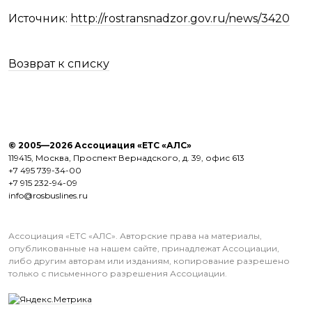
Источник:
http://rostransnadzor.gov.ru/news/3420
Возврат к списку
© 2005—2026 Ассоциация «ЕТС «АЛС»
119415, Москва, Проспект Вернадского, д. 39, офис 613
+7 495 739-34-00
+7 915 232-94-09
info@rosbuslines.ru
Ассоциация «ЕТС «АЛС». Авторские права на материалы,
опубликованные на нашем сайте, принадлежат Ассоциации,
либо другим авторам или изданиям, копирование разрешено
только с письменного разрешения Ассоциации.