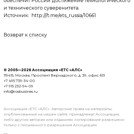
обеспечит России достижение технологического
и технического суверенитета.
Источник:
http:///t.me/ets_russia/10661
Возврат к списку
© 2005—2026 Ассоциация «ЕТС «АЛС»
119415, Москва, Проспект Вернадского, д. 39, офис 613
+7 495 739-34-00
+7 915 232-94-09
info@rosbuslines.ru
Ассоциация «ЕТС «АЛС». Авторские права на материалы,
опубликованные на нашем сайте, принадлежат Ассоциации,
либо другим авторам или изданиям, копирование разрешено
только с письменного разрешения Ассоциации.